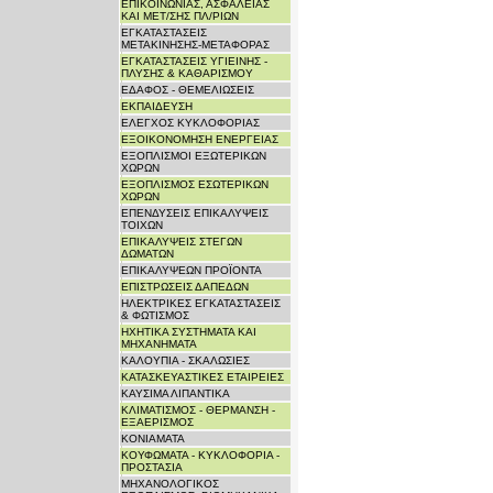
ΕΠΙΚΟΙΝΩΝΙΑΣ, ΑΣΦΑΛΕΙΑΣ
ΚΑΙ ΜΕΤ/ΣΗΣ ΠΛ/ΡΙΩΝ
ΕΓΚΑΤΑΣΤΑΣΕΙΣ
ΜΕΤΑΚΙΝΗΣΗΣ-ΜΕΤΑΦΟΡΑΣ
ΕΓΚΑΤΑΣΤΑΣΕΙΣ ΥΓΙΕΙΝΗΣ -
ΠΛΥΣΗΣ & ΚΑΘΑΡΙΣΜΟΥ
ΕΔΑΦΟΣ - ΘΕΜΕΛΙΩΣΕΙΣ
ΕΚΠΑΙΔΕΥΣΗ
ΕΛΕΓΧΟΣ ΚΥΚΛΟΦΟΡΙΑΣ
ΕΞΟΙΚΟΝΟΜΗΣΗ ΕΝΕΡΓΕΙΑΣ
ΕΞΟΠΛΙΣΜΟΙ ΕΞΩΤΕΡΙΚΩΝ
ΧΩΡΩΝ
ΕΞΟΠΛΙΣΜΟΣ ΕΣΩΤΕΡΙΚΩΝ
ΧΩΡΩΝ
ΕΠΕΝΔΥΣΕΙΣ ΕΠΙΚΑΛΥΨΕΙΣ
ΤΟΙΧΩΝ
ΕΠΙΚΑΛΥΨΕΙΣ ΣΤΕΓΩΝ
ΔΩΜΑΤΩΝ
ΕΠΙΚΑΛΥΨΕΩΝ ΠΡΟΪΟΝΤΑ
ΕΠΙΣΤΡΩΣΕΙΣ ΔΑΠΕΔΩΝ
ΗΛΕΚΤΡΙΚΕΣ ΕΓΚΑΤΑΣΤΑΣΕΙΣ
& ΦΩΤΙΣΜΟΣ
ΗΧΗΤΙΚΑ ΣΥΣΤΗΜΑΤΑ ΚΑΙ
ΜΗΧΑΝΗΜΑΤΑ
ΚΑΛΟΥΠΙΑ - ΣΚΑΛΩΣΙΕΣ
ΚΑΤΑΣΚΕΥΑΣΤΙΚΕΣ ΕΤΑΙΡΕΙΕΣ
ΚΑΥΣΙΜΑ ΛΙΠΑΝΤΙΚΑ
ΚΛΙΜΑΤΙΣΜΟΣ - ΘΕΡΜΑΝΣΗ -
ΕΞΑΕΡΙΣΜΟΣ
ΚΟΝΙΑΜΑΤΑ
ΚΟΥΦΩΜΑΤΑ - ΚΥΚΛΟΦΟΡΙΑ -
ΠΡΟΣΤΑΣΙΑ
ΜΗΧΑΝΟΛΟΓΙΚΟΣ