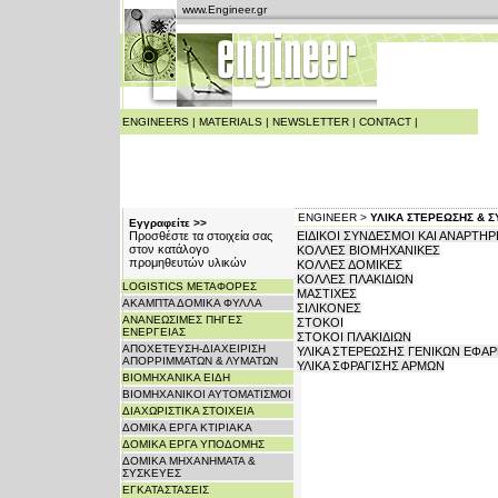
www.Engineer.gr
ENGINEERS
|
MATERIALS
|
NEWSLETTER
|
CONTACT
|
ENGINEER >
ΥΛΙΚΑ ΣΤΕΡΕΩΣΗΣ & 
Εγγραφείτε >>
Προσθέστε τα στοιχεία σας
ΕΙΔΙΚΟΙ ΣΥΝΔΕΣΜΟΙ ΚΑΙ ΑΝΑΡΤΗΡ
στον κατάλογο
ΚΟΛΛΕΣ ΒΙΟΜΗΧΑΝΙΚΕΣ
προμηθευτών υλικών
ΚΟΛΛΕΣ ΔΟΜΙΚΕΣ
ΚΟΛΛΕΣ ΠΛΑΚΙΔΙΩΝ
LOGISTICS ΜΕΤΑΦΟΡΕΣ
ΜΑΣΤΙΧΕΣ
ΑΚΑΜΠΤΑ ΔΟΜΙΚΑ ΦΥΛΛΑ
ΣΙΛΙΚΟΝΕΣ
ΑΝΑΝΕΩΣΙΜΕΣ ΠΗΓΕΣ
ΣΤΟΚΟΙ
ΕΝΕΡΓΕΙΑΣ
ΣΤΟΚΟΙ ΠΛΑΚΙΔΙΩΝ
ΑΠΟΧΕΤΕΥΣΗ-ΔΙΑΧΕΙΡΙΣΗ
ΥΛΙΚΑ ΣΤΕΡΕΩΣΗΣ ΓΕΝΙΚΩΝ ΕΦΑ
ΑΠΟΡΡΙΜΜΑΤΩΝ & ΛΥΜΑΤΩΝ
ΥΛΙΚΑ ΣΦΡΑΓΙΣΗΣ ΑΡΜΩΝ
ΒΙΟΜΗΧΑΝΙΚΑ ΕΙΔΗ
ΒΙΟΜΗΧΑΝΙΚΟΙ ΑΥΤΟΜΑΤΙΣΜΟΙ
ΔΙΑΧΩΡΙΣΤΙΚΑ ΣΤΟΙΧΕΙΑ
ΔΟΜΙΚΑ ΕΡΓΑ ΚΤΙΡΙΑΚΑ
ΔΟΜΙΚΑ ΕΡΓΑ ΥΠΟΔΟΜΗΣ
ΔΟΜΙΚΑ ΜΗΧΑΝΗΜΑΤΑ &
ΣΥΣΚΕΥΕΣ
ΕΓΚΑΤΑΣΤΑΣΕΙΣ