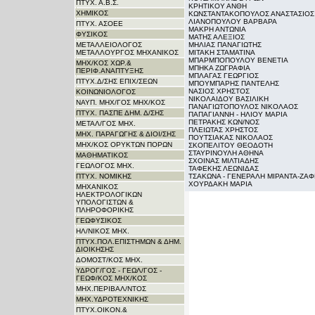
ΠΤΥΧ. Α.Β.Σ.
ΚΡΗΤΙΚΟΥ ΑΝΘΗ
ΧΗΜΙΚΟΣ
ΚΩΝΣΤΑΝΤΑΚΟΠΟΥΛΟΣ ΑΝΑΣΤΑΣΙΟΣ
ΛΙΑΝΟΠΟΥΛΟΥ ΒΑΡΒΑΡΑ
ΠΤΥΧ. ΑΣΟΕΕ
ΜΑΚΡΗ ΑΝΤΩΝΙΑ
ΦΥΣΙΚΟΣ
ΜΑΤΗΣ ΑΛΕΞΙΟΣ
ΜΕΤΑΛΛΕΙΟΛΟΓΟΣ
ΜΗΛΙΑΣ ΠΑΝΑΓΙΩΤΗΣ
ΜΕΤΑΛΛΟΥΡΓΟΣ ΜΗΧΑΝΙΚΟΣ
ΜΙΤΑΚΗ ΣΤΑΜΑΤΙΝΑ
ΜΠΑΡΜΠΟΠΟΥΛΟΥ ΒΕΝΕΤΙΑ
ΜΗΧ/ΚΟΣ ΧΩΡ.&
ΜΠΗΚΑ ΖΩΓΡΑΦΙΑ
ΠΕΡΙΦ.ΑΝΑΠΤΥΞΗΣ
ΜΠΛΑΓΑΣ ΓΕΩΡΓΙΟΣ
ΠΤΥΧ.Δ/ΣΗΣ ΕΠΙΧ/ΣΕΩΝ
ΜΠΟΥΜΠΑΡΗΣ ΠΑΝΤΕΛΗΣ
ΝΑΣΙΟΣ ΧΡΗΣΤΟΣ
ΚΟΙΝΩΝΙΟΛΟΓΟΣ
ΝΙΚΟΛΑΙΔΟΥ ΒΑΣΙΛΙΚΗ
ΝΑΥΠ. ΜΗΧ/ΓΟΣ ΜΗΧ/KΟΣ
ΠΑΝΑΓΙΩΤΟΠΟΥΛΟΣ ΝΙΚΟΛΑΟΣ
ΠΤΥΧ. ΠΑΣΠΕ ΔΗΜ. Δ/ΣΗΣ
ΠΑΠΑΓΙΑΝΝΗ - ΗΛΙΟΥ ΜΑΡΙΑ
ΠΕΤΡΑΚΗΣ ΚΩΝ/ΝΟΣ
ΜΕΤΑΛ/ΓΟΣ ΜΗΧ.
ΠΛΕΙΩΤΑΣ ΧΡΗΣΤΟΣ
ΜΗΧ. ΠΑΡΑΓΩΓΗΣ & ΔΙΟΙ/ΣΗΣ
ΠΟΥΤΣΙΑΚΑΣ ΝΙΚΟΛΑΟΣ
ΜΗΧ/ΚΟΣ ΟΡΥΚΤΩΝ ΠΟΡΩΝ
ΣΚΟΠΕΛΙΤΟΥ ΘΕΟΔΟΤΗ
ΣΤΑΥΡΙΝΟΥΛΗ ΑΘΗΝΑ
ΜΑΘΗΜΑΤΙΚΟΣ
ΣΧΟΙΝΑΣ ΜΙΛΤΙΑΔΗΣ
ΓΕΩΛΟΓΟΣ ΜΗΧ.
ΤΑΦΕΚΗΣ ΛΕΩΝΙΔΑΣ
ΠΤΥΧ. ΝΟΜΙΚΗΣ
ΤΣΑΚΩΝΑ - ΓΕΝΕΡΑΛΗ ΜΙΡΑΝΤΑ-ΖΑ
ΧΟΥΡΔΑΚΗ ΜΑΡΙΑ
ΜΗΧΑΝΙΚΟΣ
ΗΛΕΚΤΡΟΛΟΓΙΚΩΝ
ΥΠΟΛΟΓΙΣΤΩΝ &
ΠΛΗΡΟΦΟΡΙΚΗΣ
ΓΕΩΦΥΣΙΚΟΣ
ΗΛ/ΝΙΚΟΣ ΜΗΧ.
ΠΤΥΧ.ΠΟΛ.ΕΠΙΣΤΗΜΩΝ & ΔΗΜ.
ΔΙΟΙΚΗΣΗΣ
ΔΟΜΟΣΤ/ΚΟΣ ΜΗΧ.
ΥΔΡΟΓ/ΓΟΣ - ΓΕΩΛ/ΓΟΣ -
ΓΕΩΦ/ΚΟΣ ΜΗΧ/ΚΟΣ
ΜΗΧ.ΠΕΡΙΒΑΛ/ΝΤΟΣ
ΜΗΧ.ΥΔΡΟΤΕΧΝΙΚΗΣ
ΠΤΥΧ.ΟΙΚΟΝ.&