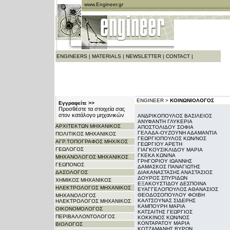
www.Engineer.gr
ENGINEERS
|
MATERIALS
|
NEWSLETTER
|
CONTACT
|
ENGINEER >
ΚΟΙΝΩΝΙΟΛΟΓΟΣ
Εγγραφείτε >>
Προσθέστε τα στοιχεία σας
στον κατάλογο μηχανικών
ΑΝΔΡΙΚΟΠΟΥΛΟΣ ΒΑΣΙΛΕΙΟΣ
ΑΝΥΦΑΝΤΗ ΓΛΥΚΕΡΙΑ
ΑΡΧITΕΚΤΩΝ ΜΗΧΑΝΙΚΟΣ
ΑΠΟΣΤΟΛΙΔΟΥ ΣΟΦΙΑ
ΓΕΛΑΔΑ-ΟΥΖΟΥΝΗ ΑΔΑΜΑΝΤΙΑ
ΠΟΛΙΤΙΚΟΣ ΜΗΧΑΝΙΚΟΣ
ΓΕΩΡΓΙΟΠΟΥΛΟΣ ΚΩΝ/ΝΟΣ
ΑΓΡ.ΤΟΠΟΓΡΑΦΟΣ ΜΗΧ/ΚΟΣ
ΓΕΩΡΓΙΟΥ ΑΡΕΤΗ
ΓΕΩΛΟΓΟΣ
ΓΙΑΓΚΟΥΣΙΚΛΙΔΟΥ ΜΑΡΙΑ
ΓΚΕΚΑ ΚΩΝ/ΝΑ
ΜΗΧΑΝΟΛΟΓΟΣ ΜΗΧΑΝΙΚΟΣ
ΓΡΗΓΟΡΙΟΥ ΙΩΑΝΝΗΣ
ΓΕΩΠΟΝΟΣ
ΔΑΜΑΣΚΟΣ ΠΑΝΑΓΙΩΤΗΣ
ΔΑΣΟΛΟΓΟΣ
ΔΙΑΚΑΝΑΣΤΑΣΗΣ ΑΝΑΣΤΑΣΙΟΣ
ΔΟΥΡΟΣ ΣΠΥΡΙΔΩΝ
ΧΗΜΙΚΟΣ ΜΗΧΑΝΙΚΟΣ
ΕΞΑΚΟΥΣΤΙΔΟΥ ΔΕΣΠΟΙΝΑ
ΗΛΕΚΤΡΟΛΟΓΟΣ ΜΗΧΑΝΙΚΟΣ
ΕΥΑΓΓΕΛΟΠΟΥΛΟΣ ΑΘΑΝΑΣΙΟΣ
ΘΕΟΔΟΣΟΠΟΥΛΟΥ ΦΟΙΒΗ
ΜΗΧΑΝΟΛΟΓΟΣ
ΚΑΛΤΣΟΥΝΑΣ ΣΙΔΕΡΗΣ
ΗΛΕΚΤΡΟΛΟΓΟΣ ΜΗΧΑΝΙΚΟΣ
ΚΑΜΠΟΥΡΗ ΜΑΡΙΑ
ΟΙΚΟΝΟΜΟΛΟΓΟΣ
ΚΑΤΣΑΙΤΗΣ ΓΕΩΡΓΙΟΣ
ΠΕΡΙΒΑΛΛΟΝΤΟΛΟΓΟΣ
ΚΟΚΚΙΝΟΣ ΚΩΝ/ΝΟΣ
ΚΟΝΤΑΡΑΤΟΥ ΜΑΡΙΑ
ΒΙΟΛΟΓΟΣ
ΚΟΤΖΑΜΑΝΗΣ ΒΥΡΩΝ