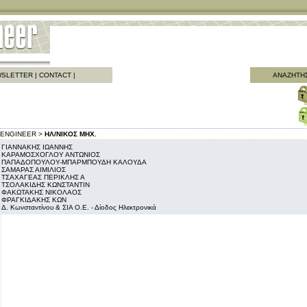
SLETTER
|
CONTACT
|
ΑΝΑΖΗΤΗ
ENGINEER >
ΗΛ/ΝΙΚΟΣ ΜΗΧ.
ΓΙΑΝΝΑΚΗΣ ΙΩΑΝΝΗΣ
ΚΑΡΑΜΟΣΧΟΓΛΟΥ ΑΝΤΩΝΙΟΣ
ΠΑΠΑΔΟΠΟΥΛΟΥ-ΜΠΑΡΜΠΟΥΔΗ ΚΑΛΟΥΔΑ
ΣΑΜΑΡΑΣ ΑΙΜΙΛΙΟΣ
ΤΣΑΧΑΓΕΑΣ ΠΕΡΙΚΛΗΣ Α
ΤΣΟΛΑΚΙΔΗΣ ΚΩΝΣΤΑΝΤΙΝ
ΦΑΚΩΤΑΚΗΣ ΝΙΚΟΛΑΟΣ
ΦΡΑΓΚΙΔΑΚΗΣ ΚΩΝ
Δ. Κωνσταντίνου & ΣΙΑ Ο.Ε. - Δίοδος Ηλεκτρονικά