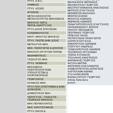
ΠΤΥΧ. Α.Β.Σ.
ΜΑΛΕΚΑΚΗΣ ΜΑΤΘΑΙΟΣ
ΧΗΜΙΚΟΣ
ΜΑΛΙΦΟΥΚΑΣ ΓΕΩΡΓΙΟΣ
ΜΑΣΤΡΟΓΙΑΝΝΑΚΗΣ ΑΝΑΣΤΑΣΙΟΣ
ΠΤΥΧ. ΑΣΟΕΕ
ΜΗΤΣΙΟΣ ΕΥΑΓΓΕΛΟΣ
ΦΥΣΙΚΟΣ
ΜΠΑΜΙΑΤΖΗ ΒΑΣΙΛΙΚΗ
ΜΕΤΑΛΛΕΙΟΛΟΓΟΣ
ΜΠΑΤΣΗ ΕΛΕΝΗ
ΜΕΤΑΛΛΟΥΡΓΟΣ ΜΗΧΑΝΙΚΟΣ
ΜΠΛΑΓΑΣ ΚΩΝ/ΝΟΣ
ΜΩΡΑΚΗΣ ΚΩΝ/ΝΟΣ
ΜΗΧ/ΚΟΣ ΧΩΡ.&
ΠΑΝΑΓΙΩΤΟΠΟΥΛΟΣ ΕΥΑΓΓΕΛΟΣ
ΠΕΡΙΦ.ΑΝΑΠΤΥΞΗΣ
ΠΑΠΑΘΑΝΑΣΙΟΥ ΦΩΤΙΟΣ
ΠΤΥΧ.Δ/ΣΗΣ ΕΠΙΧ/ΣΕΩΝ
ΠΑΥΛΟΥ ΘΕΟΔΩΡΟΣ
ΠΕΡΠΙΝΙΑΣ ΓΕΩΡΓΙΟΣ
ΚΟΙΝΩΝΙΟΛΟΓΟΣ
ΠΙΠΕΛΙΑΣ ΗΛΙΑΣ
ΝΑΥΠ. ΜΗΧ/ΓΟΣ ΜΗΧ/KΟΣ
ΠΙΣΤΙΚΟΥΔΗΣ ΠΑΝΑΓΙΩΤΗΣ
ΠΤΥΧ. ΠΑΣΠΕ ΔΗΜ. Δ/ΣΗΣ
ΣΑΡΡΗ ΕΥΑΓΓΕΛΙΑ
ΣΙΜΟΠΟΥΛΟΣ ΙΩΑΝΝΗΣ
ΜΕΤΑΛ/ΓΟΣ ΜΗΧ.
ΣΤΕΡΓΙΟΥ ΑΝΔΡΕΑΣ
ΜΗΧ. ΠΑΡΑΓΩΓΗΣ & ΔΙΟΙ/ΣΗΣ
ΤΖΑΒΛΟΠΟΥΛΟΣ ΙΩΑΝΝΗΣ
ΜΗΧ/ΚΟΣ ΟΡΥΚΤΩΝ ΠΟΡΩΝ
ΤΣΑΠΡΑΪΛΗ ΧΡΥΣΑΝΘΗ
ΤΣΙΡΑΣ ΚΥΡΙΑΚΟΣ
ΜΑΘΗΜΑΤΙΚΟΣ
ΤΣΟΛΑΚΗΣ ΑΝΑΣΤΑΣΙΟΣ
ΓΕΩΛΟΓΟΣ ΜΗΧ.
ΦΑΡΜΑΚΗΣ ΓΕΩΡΓΙΟΣ
ΠΤΥΧ. ΝΟΜΙΚΗΣ
ΦΟΥΚΑ ΜΑΤΙΝΑ
ΦΩΤΕΙΝΟΣ ΑΛΕΞΑΝΔΡΟΣ
ΜΗΧΑΝΙΚΟΣ
ΧΑΜΕΖΟΠΟΥΛΟΣ ΔΙΟΝΥΣΙΟΣ
ΗΛΕΚΤΡΟΛΟΓΙΚΩΝ
ΧΑΡΤΑΛΑΜΗ ΑΘΗΝΑ
ΥΠΟΛΟΓΙΣΤΩΝ &
ΧΥΖ ΑΛΙΝΑ-ΒΑΡΒ
ΠΛΗΡΟΦΟΡΙΚΗΣ
ΒΑΡΔΑΞΟΓΛΟΥ ΓΕΩΡΓΙΟΣ
ΓΕΩΦΥΣΙΚΟΣ
Infinity Selections
jenson
ΗΛ/ΝΙΚΟΣ ΜΗΧ.
ΠΤΥΧ.ΠΟΛ.ΕΠΙΣΤΗΜΩΝ & ΔΗΜ.
ΔΙΟΙΚΗΣΗΣ
ΔΟΜΟΣΤ/ΚΟΣ ΜΗΧ.
ΥΔΡΟΓ/ΓΟΣ - ΓΕΩΛ/ΓΟΣ -
ΓΕΩΦ/ΚΟΣ ΜΗΧ/ΚΟΣ
ΜΗΧ.ΠΕΡΙΒΑΛ/ΝΤΟΣ
ΜΗΧ.ΥΔΡΟΤΕΧΝΙΚΗΣ
ΠΤΥΧ.ΟΙΚΟΝ.&