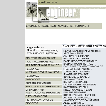
www.Engineer.gr
ENGINEERS
|
MATERIALS
|
NEWSLETTER
|
CONTACT
|
ENGINEER >
ΠΤΥΧ.Δ/ΣΗΣ ΕΠΙΧ/ΣΕΩΝ
Εγγραφείτε >>
Προσθέστε τα στοιχεία σας
NEXUS Management Consultants
στον κατάλογο μηχανικών
ΑΓΓΕΛΑΚΗ ΑΝΝΑ
ΑΛΗΦΡΑΓΚΗΣ ΜΙΧΑΗΛ
ΑΡΧITΕΚΤΩΝ ΜΗΧΑΝΙΚΟΣ
ΒΑΛΤΑΛΗ ΑΙΚΑΤΕΡΙΝΗ
ΒΑΣΙΛΑΚΟΠΟΥΛΟΣ ΙΩΑΝΝΗΣ
ΠΟΛΙΤΙΚΟΣ ΜΗΧΑΝΙΚΟΣ
ΒΑΣΙΛΟΠΟΥΛΟΣ ΠΕΤΡΟΣ
ΑΓΡ.ΤΟΠΟΓΡΑΦΟΣ ΜΗΧ/ΚΟΣ
ΓΚΟΥΣΚΟΣ ΤΖΑΝΕΤΟΣ-ΝΙΚΟΛΑΟΣ
ΓΕΩΛΟΓΟΣ
ΓΡΑΒΙΑΣ ΚΩΝΣΤΑΝΤΙΝΟΣ
ΖΟΥΡΙΔΑΚΗΣ ΙΩΑΝΝΗΣ
ΜΗΧΑΝΟΛΟΓΟΣ ΜΗΧΑΝΙΚΟΣ
ΙΓΝΑΤΙΑΔΗΣ ΣΤΑΥΡΟΣ
ΓΕΩΠΟΝΟΣ
ΙΩΑΚΕΙΜΙΔΗΣ ΙΩΑΚΕΙΜ
ΔΑΣΟΛΟΓΟΣ
ΚΑΝΔΥΛΗ ΣΟΦΙΑ
ΚΑΠΝΙΑΣ ΣΤΕΦΑΝΟΣ
ΧΗΜΙΚΟΣ ΜΗΧΑΝΙΚΟΣ
ΚΑΡΑΘΑΝΑΣΗΣ ΑΝΑΣΤΑΣΙΟΣ
ΗΛΕΚΤΡΟΛΟΓΟΣ ΜΗΧΑΝΙΚΟΣ
ΚΑΣΤΡΗΣΙΟΥ ΕΛΕΝΗ
ΚΙΣΣΟΠΟΥΛΟΣ ΧΡΗΣΤΟΣ
ΜΗΧΑΝΟΛΟΓΟΣ
ΚΟΛΑΗΣ ΠΑΝΤΑΖΗΣ
ΗΛΕΚΤΡΟΛΟΓΟΣ ΜΗΧΑΝΙΚΟΣ
ΚΟΥΤΣΟΥΒΕΛΗΣ ΓΕΩΡΓΙΟΣ
ΟΙΚΟΝΟΜΟΛΟΓΟΣ
ΛΑΓΟΠΑΤΗΣ ΝΙΚΟΛΑΟΣ
ΠΕΡΙΒΑΛΛΟΝΤΟΛΟΓΟΣ
ΛΑΜΠΡΟΠΟΥΛΟΣ ΠΑΝΑΓΙΩΤΗΣ
ΛΕΣΣΗΣ ΙΩΑΝΝΗΣ
ΒΙΟΛΟΓΟΣ
ΛΥΓΓΙΤΣΟΣ ΑΛΕΞΑΝΔΡΟΣ