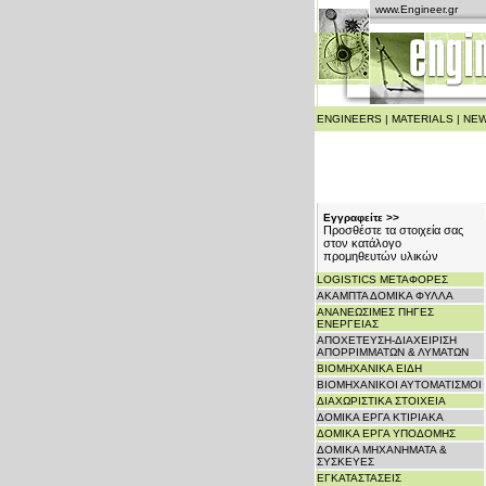
www.Engineer.gr
ENGINEERS
|
MATERIALS
|
NEW
Εγγραφείτε >>
Προσθέστε τα στοιχεία σας
στον κατάλογο
προμηθευτών υλικών
LOGISTICS ΜΕΤΑΦΟΡΕΣ
ΑΚΑΜΠΤΑ ΔΟΜΙΚΑ ΦΥΛΛΑ
ΑΝΑΝΕΩΣΙΜΕΣ ΠΗΓΕΣ
ΕΝΕΡΓΕΙΑΣ
ΑΠΟΧΕΤΕΥΣΗ-ΔΙΑΧΕΙΡΙΣΗ
ΑΠΟΡΡΙΜΜΑΤΩΝ & ΛΥΜΑΤΩΝ
ΒΙΟΜΗΧΑΝΙΚΑ ΕΙΔΗ
ΒΙΟΜΗΧΑΝΙΚΟΙ ΑΥΤΟΜΑΤΙΣΜΟΙ
ΔΙΑΧΩΡΙΣΤΙΚΑ ΣΤΟΙΧΕΙΑ
ΔΟΜΙΚΑ ΕΡΓΑ ΚΤΙΡΙΑΚΑ
ΔΟΜΙΚΑ ΕΡΓΑ ΥΠΟΔΟΜΗΣ
ΔΟΜΙΚΑ ΜΗΧΑΝΗΜΑΤΑ &
ΣΥΣΚΕΥΕΣ
ΕΓΚΑΤΑΣΤΑΣΕΙΣ