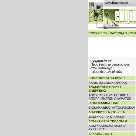
www.Engineer.gr
ENGINEERS
|
MATERIALS
|
NEW
Εγγραφείτε >>
Προσθέστε τα στοιχεία σας
στον κατάλογο
προμηθευτών υλικών
LOGISTICS ΜΕΤΑΦΟΡΕΣ
ΑΚΑΜΠΤΑ ΔΟΜΙΚΑ ΦΥΛΛΑ
ΑΝΑΝΕΩΣΙΜΕΣ ΠΗΓΕΣ
ΕΝΕΡΓΕΙΑΣ
ΑΠΟΧΕΤΕΥΣΗ-ΔΙΑΧΕΙΡΙΣΗ
ΑΠΟΡΡΙΜΜΑΤΩΝ & ΛΥΜΑΤΩΝ
ΒΙΟΜΗΧΑΝΙΚΑ ΕΙΔΗ
ΒΙΟΜΗΧΑΝΙΚΟΙ ΑΥΤΟΜΑΤΙΣΜΟΙ
ΔΙΑΧΩΡΙΣΤΙΚΑ ΣΤΟΙΧΕΙΑ
ΔΟΜΙΚΑ ΕΡΓΑ ΚΤΙΡΙΑΚΑ
ΔΟΜΙΚΑ ΕΡΓΑ ΥΠΟΔΟΜΗΣ
ΔΟΜΙΚΑ ΜΗΧΑΝΗΜΑΤΑ &
ΣΥΣΚΕΥΕΣ
ΕΓΚΑΤΑΣΤΑΣΕΙΣ