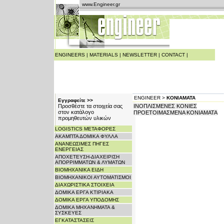
www.Engineer.gr
ENGINEERS
|
MATERIALS
|
NEWSLETTER
|
CONTACT
|
ENGINEER >
ΚΟΝΙΑΜΑΤΑ
Εγγραφείτε >>
Προσθέστε τα στοιχεία σας
ΙΝΟΠΛΙΣΜΕΝΕΣ ΚΟΝΙΕΣ
στον κατάλογο
ΠΡΟΕΤΟΙΜΑΣΜΕΝΑ ΚΟΝΙΑΜΑΤΑ
προμηθευτών υλικών
LOGISTICS ΜΕΤΑΦΟΡΕΣ
ΑΚΑΜΠΤΑ ΔΟΜΙΚΑ ΦΥΛΛΑ
ΑΝΑΝΕΩΣΙΜΕΣ ΠΗΓΕΣ
ΕΝΕΡΓΕΙΑΣ
ΑΠΟΧΕΤΕΥΣΗ-ΔΙΑΧΕΙΡΙΣΗ
ΑΠΟΡΡΙΜΜΑΤΩΝ & ΛΥΜΑΤΩΝ
ΒΙΟΜΗΧΑΝΙΚΑ ΕΙΔΗ
ΒΙΟΜΗΧΑΝΙΚΟΙ ΑΥΤΟΜΑΤΙΣΜΟΙ
ΔΙΑΧΩΡΙΣΤΙΚΑ ΣΤΟΙΧΕΙΑ
ΔΟΜΙΚΑ ΕΡΓΑ ΚΤΙΡΙΑΚΑ
ΔΟΜΙΚΑ ΕΡΓΑ ΥΠΟΔΟΜΗΣ
ΔΟΜΙΚΑ ΜΗΧΑΝΗΜΑΤΑ &
ΣΥΣΚΕΥΕΣ
ΕΓΚΑΤΑΣΤΑΣΕΙΣ