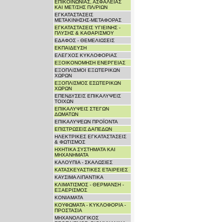
ΕΠΙΚΟΙΝΩΝΙΑΣ, ΑΣΦΑΛΕΙΑΣ
ΚΑΙ ΜΕΤ/ΣΗΣ ΠΛ/ΡΙΩΝ
ΕΓΚΑΤΑΣΤΑΣΕΙΣ
ΜΕΤΑΚΙΝΗΣΗΣ-ΜΕΤΑΦΟΡΑΣ
ΕΓΚΑΤΑΣΤΑΣΕΙΣ ΥΓΙΕΙΝΗΣ -
ΠΛΥΣΗΣ & ΚΑΘΑΡΙΣΜΟΥ
ΕΔΑΦΟΣ - ΘΕΜΕΛΙΩΣΕΙΣ
ΕΚΠΑΙΔΕΥΣΗ
ΕΛΕΓΧΟΣ ΚΥΚΛΟΦΟΡΙΑΣ
ΕΞΟΙΚΟΝΟΜΗΣΗ ΕΝΕΡΓΕΙΑΣ
ΕΞΟΠΛΙΣΜΟΙ ΕΞΩΤΕΡΙΚΩΝ
ΧΩΡΩΝ
ΕΞΟΠΛΙΣΜΟΣ ΕΣΩΤΕΡΙΚΩΝ
ΧΩΡΩΝ
ΕΠΕΝΔΥΣΕΙΣ ΕΠΙΚΑΛΥΨΕΙΣ
ΤΟΙΧΩΝ
ΕΠΙΚΑΛΥΨΕΙΣ ΣΤΕΓΩΝ
ΔΩΜΑΤΩΝ
ΕΠΙΚΑΛΥΨΕΩΝ ΠΡΟΪΟΝΤΑ
ΕΠΙΣΤΡΩΣΕΙΣ ΔΑΠΕΔΩΝ
ΗΛΕΚΤΡΙΚΕΣ ΕΓΚΑΤΑΣΤΑΣΕΙΣ
& ΦΩΤΙΣΜΟΣ
ΗΧΗΤΙΚΑ ΣΥΣΤΗΜΑΤΑ ΚΑΙ
ΜΗΧΑΝΗΜΑΤΑ
ΚΑΛΟΥΠΙΑ - ΣΚΑΛΩΣΙΕΣ
ΚΑΤΑΣΚΕΥΑΣΤΙΚΕΣ ΕΤΑΙΡΕΙΕΣ
ΚΑΥΣΙΜΑ ΛΙΠΑΝΤΙΚΑ
ΚΛΙΜΑΤΙΣΜΟΣ - ΘΕΡΜΑΝΣΗ -
ΕΞΑΕΡΙΣΜΟΣ
ΚΟΝΙΑΜΑΤΑ
ΚΟΥΦΩΜΑΤΑ - ΚΥΚΛΟΦΟΡΙΑ -
ΠΡΟΣΤΑΣΙΑ
ΜΗΧΑΝΟΛΟΓΙΚΟΣ