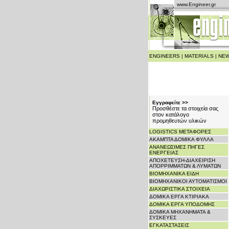
www.Engineer.gr
ENGINEERS
|
MATERIALS
|
NEW
Εγγραφείτε >>
Προσθέστε τα στοιχεία σας
στον κατάλογο
προμηθευτών υλικών
LOGISTICS ΜΕΤΑΦΟΡΕΣ
ΑΚΑΜΠΤΑ ΔΟΜΙΚΑ ΦΥΛΛΑ
ΑΝΑΝΕΩΣΙΜΕΣ ΠΗΓΕΣ
ΕΝΕΡΓΕΙΑΣ
ΑΠΟΧΕΤΕΥΣΗ-ΔΙΑΧΕΙΡΙΣΗ
ΑΠΟΡΡΙΜΜΑΤΩΝ & ΛΥΜΑΤΩΝ
ΒΙΟΜΗΧΑΝΙΚΑ ΕΙΔΗ
ΒΙΟΜΗΧΑΝΙΚΟΙ ΑΥΤΟΜΑΤΙΣΜΟΙ
ΔΙΑΧΩΡΙΣΤΙΚΑ ΣΤΟΙΧΕΙΑ
ΔΟΜΙΚΑ ΕΡΓΑ ΚΤΙΡΙΑΚΑ
ΔΟΜΙΚΑ ΕΡΓΑ ΥΠΟΔΟΜΗΣ
ΔΟΜΙΚΑ ΜΗΧΑΝΗΜΑΤΑ &
ΣΥΣΚΕΥΕΣ
ΕΓΚΑΤΑΣΤΑΣΕΙΣ